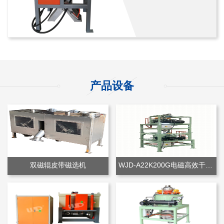
产品设备
双磁辊皮带磁选机
WJD-A22K200G电磁高效干粉除铁机