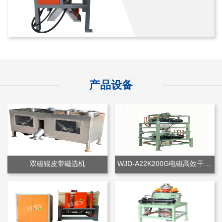
产品设备
双磁辊皮带磁选机
WJD-A22K200G电磁高效干粉除铁机