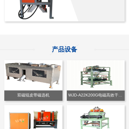
产品设备
双磁辊皮带磁选机
WJD-A22K200G电磁高效干粉除铁机