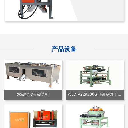
产品设备
双磁辊皮带磁选机
WJD-A22K200G电磁高效干粉除铁机