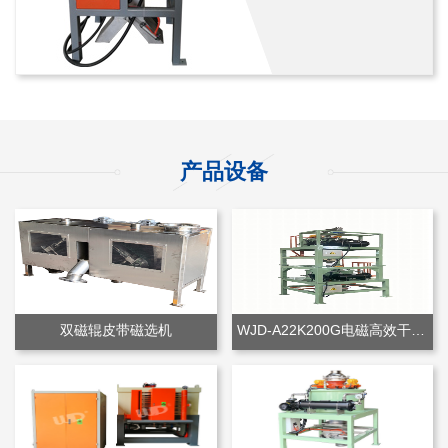
产品设备
双磁辊皮带磁选机
WJD-A22K200G电磁高效干粉除铁机