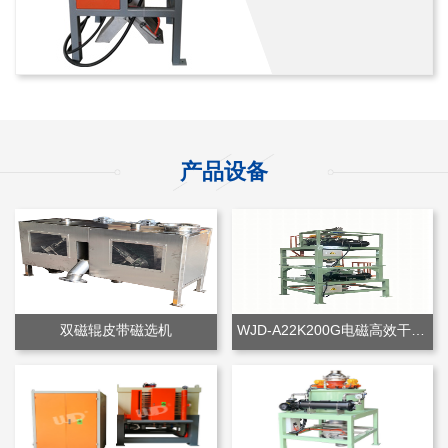
产品设备
双磁辊皮带磁选机
WJD-A22K200G电磁高效干粉除铁机