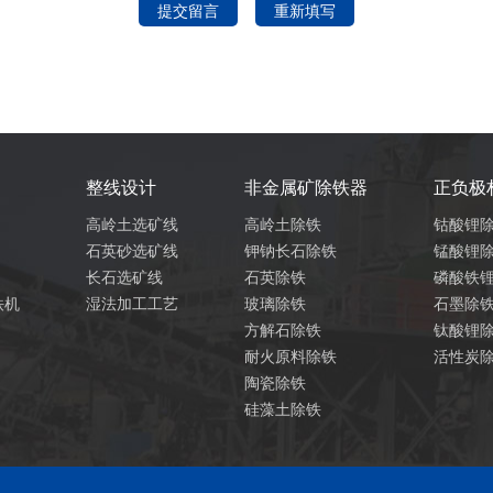
整线设计
非金属矿除铁器
正负极
高岭土选矿线
高岭土除铁
钴酸锂
石英砂选矿线
钾钠长石除铁
锰酸锂
长石选矿线
石英除铁
磷酸铁
铁机
湿法加工工艺
玻璃除铁
石墨除
方解石除铁
钛酸锂
耐火原料除铁
活性炭
陶瓷除铁
硅藻土除铁